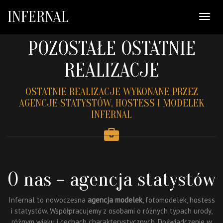
INFERNAL
Otwór
menu
nawiga
POZOSTAŁE OSTATNIE
REALIZACJE
OSTATNIE REALIZACJE WYKONANE PRZEZ
AGENCJE STATYSTÓW, HOSTESS I MODELEK
INFERNAL
O nas – agencja statystów
Infernal to nowoczesna
agencja modelek
, fotomodelek, hostess
i statystów. Współpracujemy z osobami o różnych typach urody,
różnym wieku i cechach charakterystycznych. Doświadczenie w