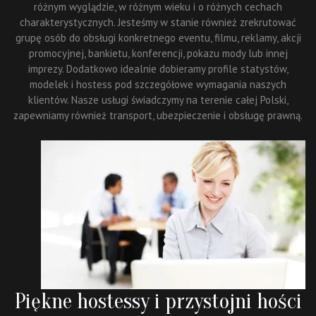
różnym wyglądzie, w różnym wieku i o różnych cechach
charakterystycznych. Jesteśmy w stanie również zrekrutować
grupę osób do obsługi konkretnego eventu, filmu, reklamy, akcji
promocyjnej, bankietu, konferencji, pokazu mody lub innej
imprezy. Dodatkowo idealnie dobieramy profile statystów,
modelek i hostess pod szczegółowe wymagania naszych
klientów. Nasze usługi świadczymy na terenie całej Polski,
zapewniamy również transport, ubezpieczenie i obsługę prawną.
Piękne hostessy i przystojni hości