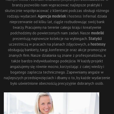
branży pozwoliło nam wypracować najlepsze praktyki i
skutecznie współpracować z klientami podczas obsługi różnego
rodzaju wydarzeń.
Agencja modelek
i hostess Infernal działa
nieprzerwanie od kilku lat, ciągle rozbudowując swój bank
twarzy. Pracujemy na terenie całego kraju i kreatywnie
podchodzimy do powierzonych nam zadań. Nasze
modelki
prezentują najnowsze kolekcje na wybiegach.
Statyści
uczestniczą w pracach na planach zdjęciowych, a
hostessy
obsługują bankiety, targi, konferencje oraz akcje promocyjne
znanych firm. Nasze działania są znane z profesjonalizmu, a
także bardzo indywidualnego podejścia. W każdy projekt
angażujemy się równie mocno, korzystając z całej wiedzy i
bogatego zaplecza technicznego. Zapewniamy angaże w
najlepszych przedsięwzięciach i dbamy o to, by każde wydarzenie
było uświetnione obecnością precyzyjnie dobranych osób.