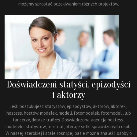
możemy sprostać oczekiwaniom różnych projektów.
Doświadczeni statyści, epizodyści
i aktorzy
Jeśli poszukujesz statystów, epizodystów, aktorów, aktorek,
hostess, hostów, modelek, modeli, fotomodelek, fotomodeli, lub
tancerzy, dobrze trafiłeś. Doświadczona agencja hostess,
modelek i statystów, Infernal, oferuje setki sprawdzonych osób.
W naszej szerokiej i stale rosnącej bazie można znaleźć osoby o