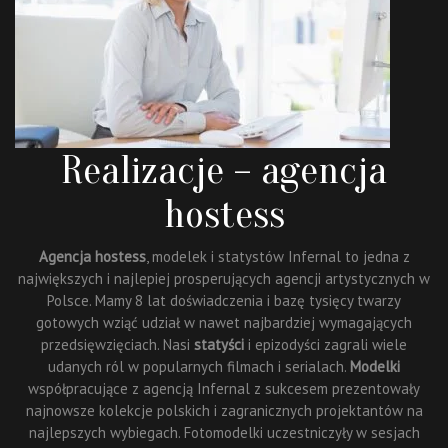
Realizacje – agencja
hostess
Agencja hostess
, modelek i statystów Infernal to jedna z
największych i najlepiej prosperujących agencji artystycznych w
Polsce. Mamy 8 lat doświadczenia i bazę tysięcy twarzy
gotowych wziąć udział w nawet najbardziej wymagających
przedsięwzięciach. Nasi
statyści
i epizodyści zagrali wiele
udanych ról w popularnych filmach i serialach.
Modelki
współpracujące z agencją Infernal z sukcesem prezentowały
najnowsze kolekcje polskich i zagranicznych projektantów na
najlepszych wybiegach. Fotomodelki uczestniczyły w sesjach